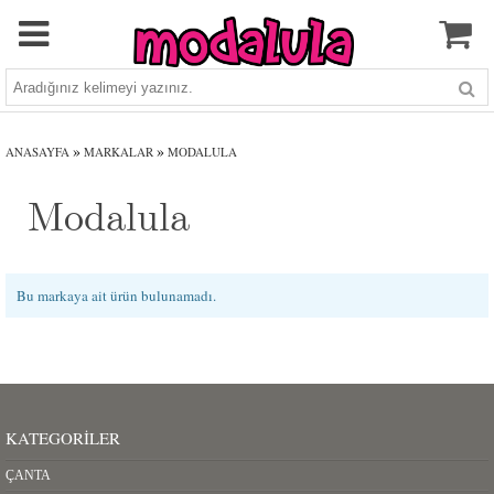
»
»
ANASAYFA
MARKALAR
MODALULA
Modalula
Bu markaya ait ürün bulunamadı.
KATEGORILER
ÇANTA