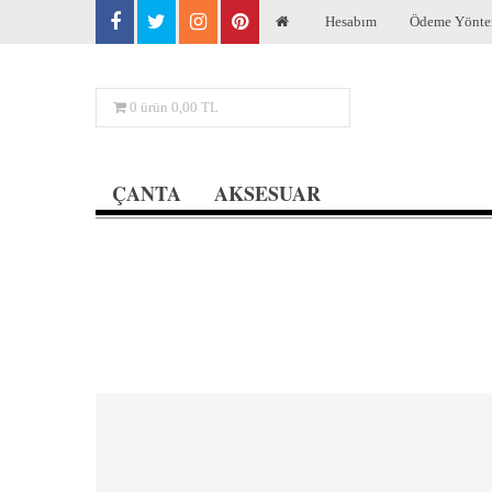
Hesabım
Ödeme Yönte
0
ürün
0,00 TL
ÇANTA
AKSESUAR