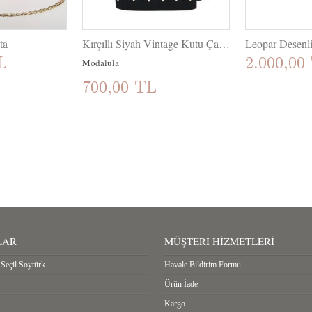
ta
Kırçıllı Siyah Vintage Kutu Çanta
Leopar Desenl
L
2.000,00
Modalula
700,00 TL
LAR
MÜŞTERI HIZMETLERI
Seçil Soytürk
Havale Bildirim Formu
Ürün İade
Kargo