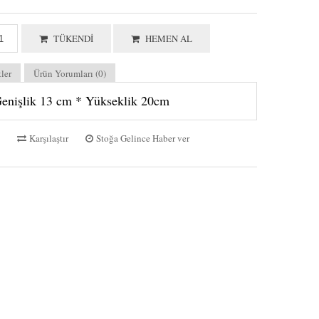
TÜKENDI
HEMEN AL
tler
Ürün Yorumları (0)
enişlik 13 cm * Yükseklik 20cm
Karşılaştır
Stoğa Gelince Haber ver