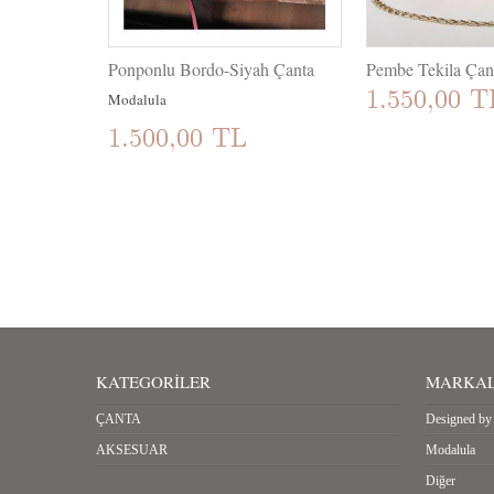
Ponponlu Bordo-Siyah Çanta
Pembe Tekila Çan
1.550,00 T
Modalula
1.500,00 TL
KATEGORILER
MARKA
ÇANTA
Designed by 
AKSESUAR
Modalula
Diğer