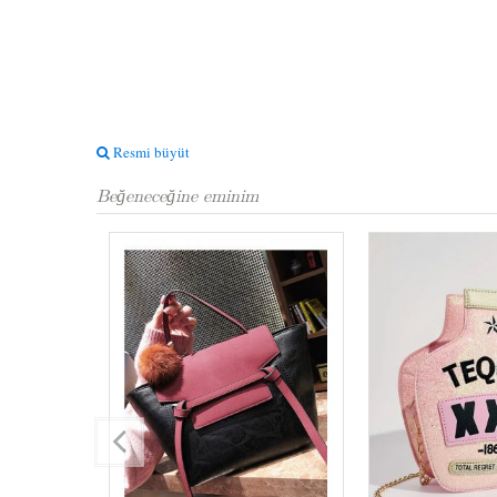
Resmi büyüt
Beğeneceğine eminim