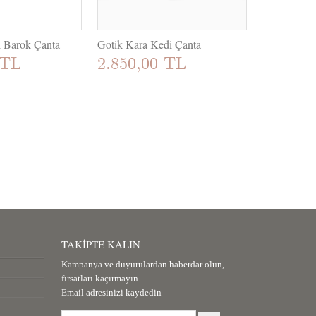
i Barok Çanta
Gotik Kara Kedi Çanta
Gitar Çanta
 TL
2.850,00 TL
2.000,
TAKIPTE KALIN
Kampanya ve duyurulardan haberdar olun,
fırsatları kaçırmayın
Email adresinizi kaydedin