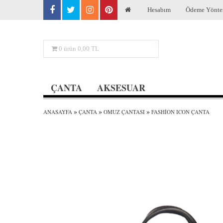
Hesabım
Ödeme Yönte
0
ürün
0,00 TL
ÇANTA
AKSESUAR
»
»
»
ANASAYFA
ÇANTA
OMUZ ÇANTASI
FASHION ICON ÇANTA