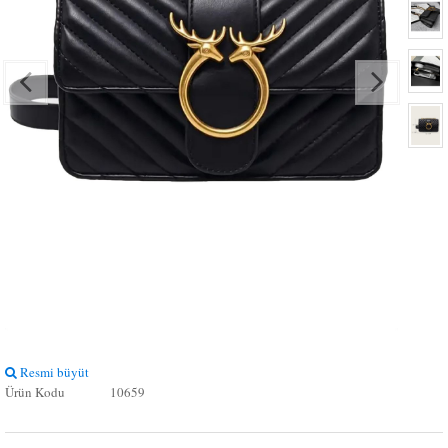
Resmi büyüt
Resmi
Ürün Kodu
10659