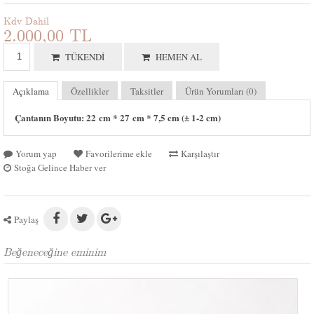
Kdv Dahil
2.000,00 TL
TÜKENDI
HEMEN AL
Açıklama
Özellikler
Taksitler
Ürün Yorumları (0)
Çantanın Boyutu: 22 cm * 27 cm * 7,5 cm (± 1-2 cm)
Yorum yap
Favorilerime ekle
Karşılaştır
Stoğa Gelince Haber ver
Paylaş
Beğeneceğine eminim