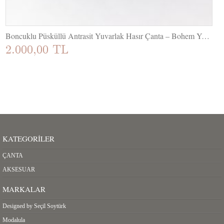
Boncuklu Püsküllü Antrasit Yuvarlak Hasır Çanta – Bohem Yaz Stili
2.000,00 TL
KATEGORILER
ÇANTA
AKSESUAR
MARKALAR
Designed by Seçil Soytürk
Modalula