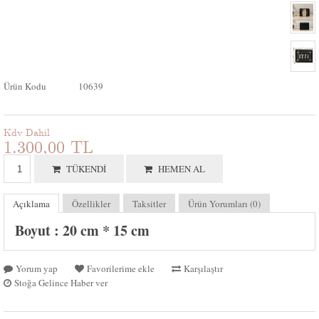
Ürün Kodu
10639
Kdv Dahil
1.300,00 TL
TÜKENDI
HEMEN AL
Açıklama
Özellikler
Taksitler
Ürün Yorumları (0)
Boyut : 20 cm * 15 cm
Yorum yap
Favorilerime ekle
Karşılaştır
Stoğa Gelince Haber ver