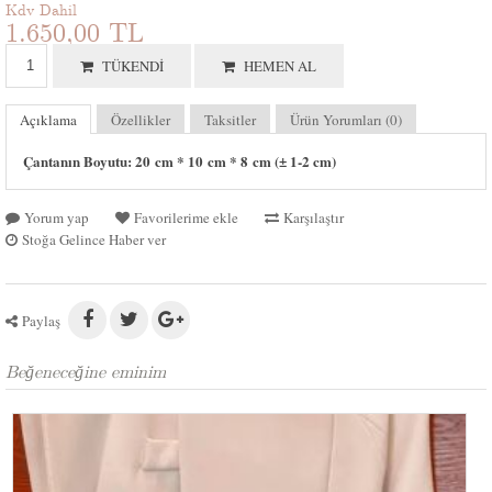
Kdv Dahil
1.650,00 TL
TÜKENDI
HEMEN AL
Açıklama
Özellikler
Taksitler
Ürün Yorumları (0)
Çantanın Boyutu: 20 cm * 10 cm * 8 cm (± 1-2 cm)
Yorum yap
Favorilerime ekle
Karşılaştır
Stoğa Gelince Haber ver
Paylaş
Beğeneceğine eminim